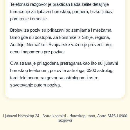
Telefonski razgovor je praktičan kada želite detaljnije
tumačenje za ljubavni horoskop, partnera, bivšu ljubav,
pomirenje i emocije.
Brojevi za poziv su prikazani po zemljama i mrežama
tamo gde su dostupni. Za korisnike iz Srbije, regiona,
Austrije, Nemačke i Švajcarske važno je proveriti broj,
cenu i napomenu pre poziva.
Ova strana je prilagođena pretragama kao što su ljubavni
horoskop telefonom, pozovite astrologa, 0900 astrolog,
tarot telefonom, razgovor sa astrologom i astro
savetovanje putem poziva.
Ljubavni Horoskop 24 · Astro kontakti · Horoskop, tarot, Astro SMS i 0900
razgovor