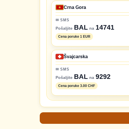
Crna Gora
✉ SMS
BAL
14741
Pošaljite
na
Cena poruke 1 EUR
Švajcarska
✉ SMS
BAL
9292
Pošaljite
na
Cena poruke 3.00 CHF