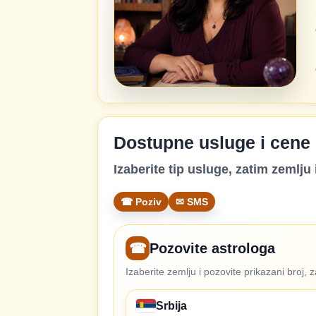
Dostupne usluge i cene
Izaberite tip usluge, zatim zemlju i
☎ Poziv
✉ SMS
☎
Pozovite astrologa
Izaberite zemlju i pozovite prikazani broj, 
Srbija