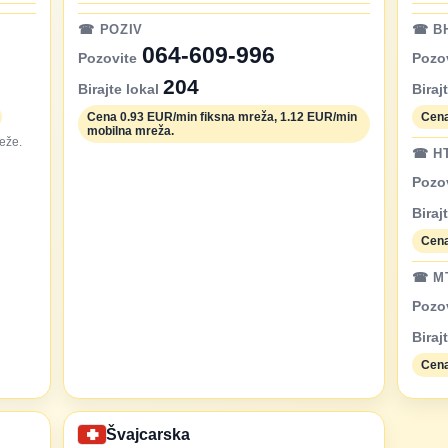
☎ POZIV
☎ B
064-609-996
Pozovite
Pozo
204
Birajte lokal
Biraj
Cena 0.93 EUR/min fiksna mreža, 1.12 EUR/min
Cena
mobilna mreža.
eže.
☎ H
Pozo
Biraj
Cena
☎ M
Pozo
Biraj
Cena
Švajcarska