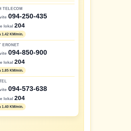
H TELECOM
094-250-435
vite
204
te lokal
 1.42 KM/min.
T ERONET
094-850-900
vite
204
te lokal
 1.85 KM/min.
TEL
094-573-638
vite
204
te lokal
 1.40 KM/min.