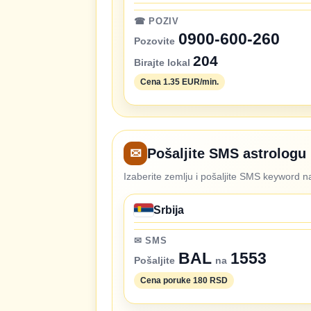
☎ POZIV
0900-600-260
Pozovite
204
Birajte lokal
Cena 1.35 EUR/min.
✉
Pošaljite SMS astrologu
Izaberite zemlju i pošaljite SMS keyword na
Srbija
✉ SMS
BAL
1553
Pošaljite
na
Cena poruke 180 RSD