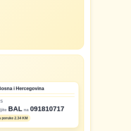
Bosna i Hercegovina
MS
BAL
091810717
jite
na
 poruke 2.34 KM