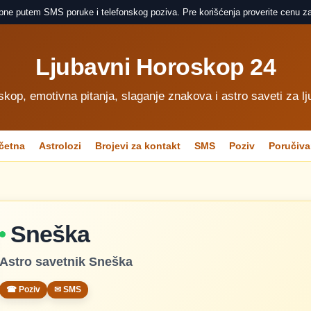
pne putem SMS poruke i telefonskog poziva. Pre korišćenja proverite cenu za
Ljubavni Horoskop 24
skop, emotivna pitanja, slaganje znakova i astro saveti za lj
četna
Astrolozi
Brojevi za kontakt
SMS
Poziv
Poručiva
Sneška
Astro savetnik Sneška
☎ Poziv
✉ SMS