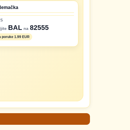
Nemačka
MS
BAL
82555
jite
na
 poruke 1.99 EUR