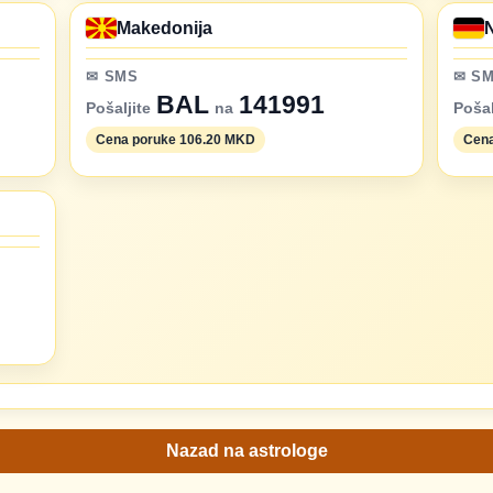
Makedonija
✉ SMS
✉ S
BAL
141991
Pošaljite
na
Pošal
Cena poruke 106.20 MKD
Cena
Nazad na astrologe