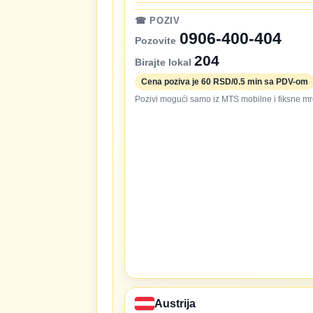
☎ POZIV
0906-400-404
Pozovite
204
Birajte lokal
Cena poziva je 60 RSD/0.5 min sa PDV-om
Pozivi mogući samo iz MTS mobilne i fiksne mr
Austrija