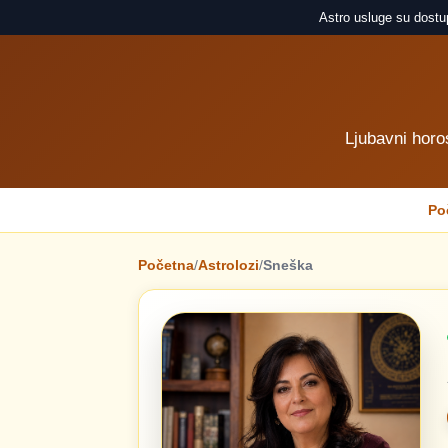
Astro usluge su dostu
Ljubavni horo
Po
Početna
/
Astrolozi
/
Sneška