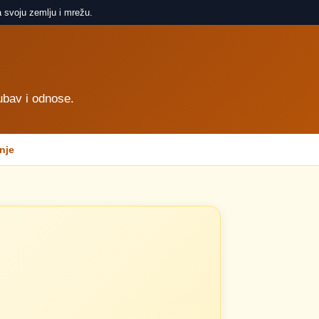
 svoju zemlju i mrežu.
ubav i odnose.
nje