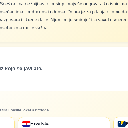
Sneška ima nežniji astro pristup i najviše odgovara korisnicima k
osećanjima i budućnosti odnosa. Dobra je za pitanja o tome da l
razgovara ili krene dalje. Njen ton je smirujući, a savet usmere
osobu koja mu je važna.
z koje se javljate.
zatim unesite lokal astrologa.
Hrvatska