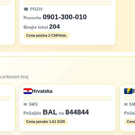
☎ POZIV
0901-300-010
Pozovite
204
Birajte lokal
Cena poziva 2 CHF/min.
 prikazani broj.
Hrvatska
✉ SMS
✉ S
BAL
844844
Pošaljite
na
Pošal
Cena poruke 1.61 EUR
Cena