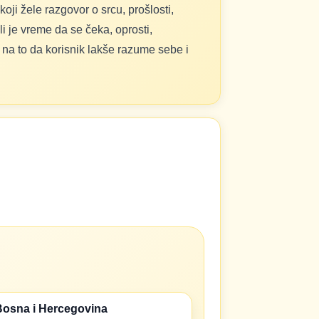
oji žele razgovor o srcu, prošlosti,
i je vreme da se čeka, oprosti,
n na to da korisnik lakše razume sebe i
Bosna i Hercegovina